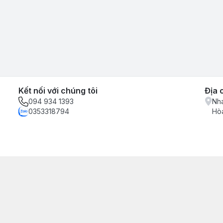
Kết nối với chúng tôi
Địa 
094 934 1393
Nha
0353318794
Hòa