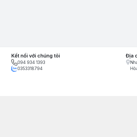
Kết nối với chúng tôi
Địa 
094 934 1393
Nha
0353318794
Hòa