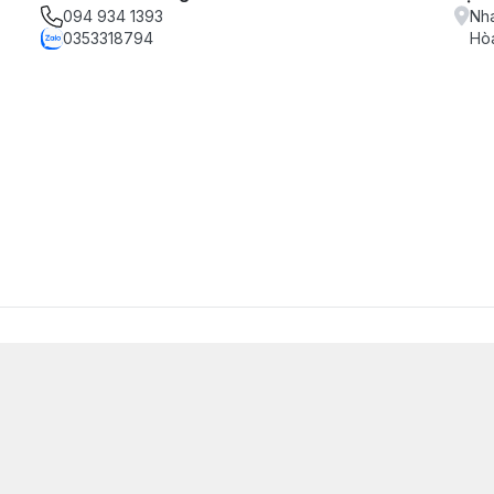
094 934 1393
Nha
0353318794
Hòa