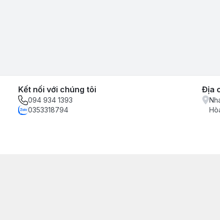
Kết nối với chúng tôi
Địa 
094 934 1393
Nha
0353318794
Hòa