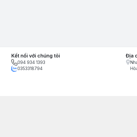
Kết nối với chúng tôi
Địa 
094 934 1393
Nha
0353318794
Hòa