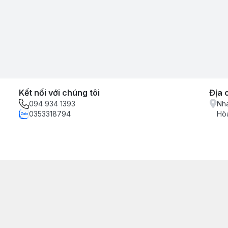
Kết nối với chúng tôi
Địa 
094 934 1393
Nha
0353318794
Hòa