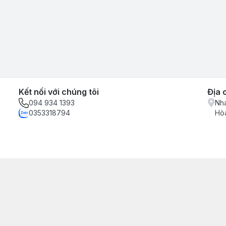
Kết nối với chúng tôi
Địa 
094 934 1393
Nha
0353318794
Hòa