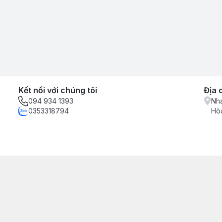
Kết nối với chúng tôi
Địa 
094 934 1393
Nha
0353318794
Hòa