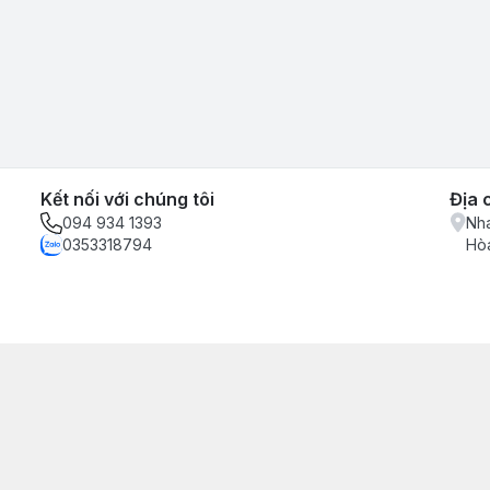
Kết nối với chúng tôi
Địa 
094 934 1393
Nha
0353318794
Hòa