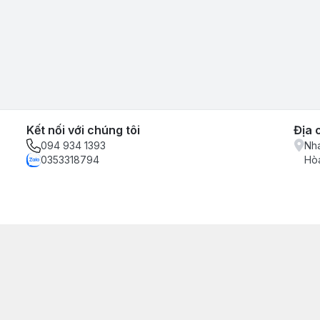
Kết nối với chúng tôi
Địa 
094 934 1393
Nha
0353318794
Hòa