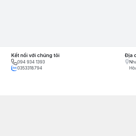
Kết nối với chúng tôi
Địa 
094 934 1393
Nha
0353318794
Hòa