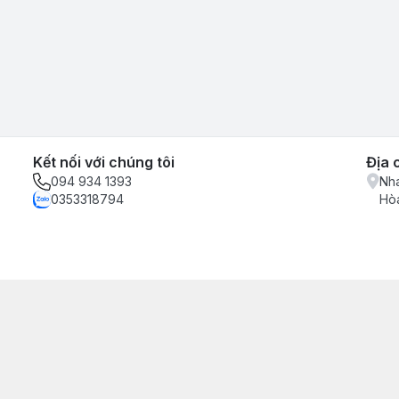
Kết nối với chúng tôi
Địa 
094 934 1393
Nha
0353318794
Hòa