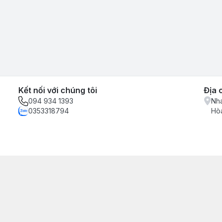
Kết nối với chúng tôi
Địa 
094 934 1393
Nha
0353318794
Hòa