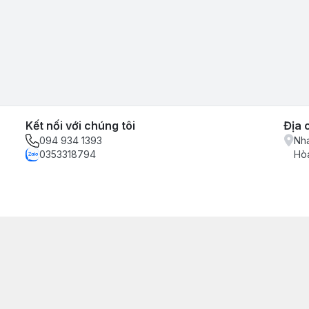
Kết nối với chúng tôi
Địa 
094 934 1393
Nha
0353318794
Hòa