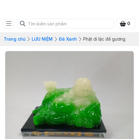
SHOP QUÀ XANH VIỆT
0
Trang chủ
LƯU NIỆM
Đá Xanh
Phật di lặc đế gương