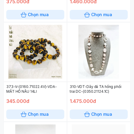
375.000đ
1.460.000đ
Chọn mua
Chọn mua
373-V-(0160.71022.4V)-VDA-
310-VDT-Dây đá TA hồng phối
MẮT HỔ NÂU 14LI
trai DC-(0350.21124.1C)
345.000đ
1.475.000đ
Chọn mua
Chọn mua