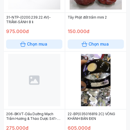
31-NTP-(0200.239.22.4V)-
Tây Phật đốt trầm mini 2
TRẦM-SÁNH 8 li
975.000đ
150.000đ
Chọn mua
Chọn mua
206-BKVT-Dầu Dưỡng Mạch
22-BP(035016819.2C) VÒNG
Trầm Hương & Thảo Dược S41-
KHÁNH BẢN ĐEN
(A60.171024) 100ml
275.000đ
605.000đ