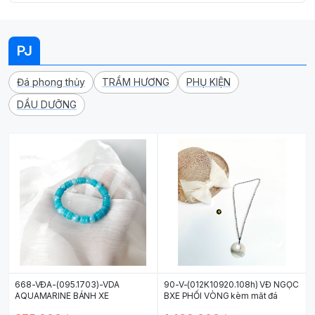
PJ
Đá phong thủy
TRẦM HƯƠNG
PHỤ KIỆN
DẦU DƯỠNG
668-VĐA-(095.1703)-VDA
90-V-(012K10920.108h) VĐ NGỌC
AQUAMARINE BÁNH XE
BXE PHỐI VÒNG kèm măt đá