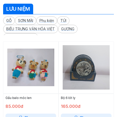
LƯU NIỆM
GỖ
SƠN MÀI
Phụ kiện
TÚI
BIỂU TRƯNG VĂN HÓA VIỆT
GƯƠNG
+107 danh mục
Gấu balo móc len
Bộ 6 lót ly
85.000đ
165.000đ