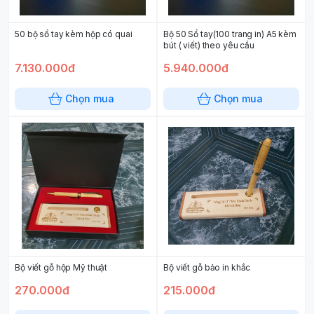
50 bộ sổ tay kèm hộp có quai
Bộ 50 Sổ tay(100 trang in) A5 kèm
bút ( viết) theo yêu cầu
7.130.000đ
5.940.000đ
Chọn mua
Chọn mua
Bộ viết gỗ hộp Mỹ thuật
Bộ viết gỗ bảo in khắc
270.000đ
215.000đ