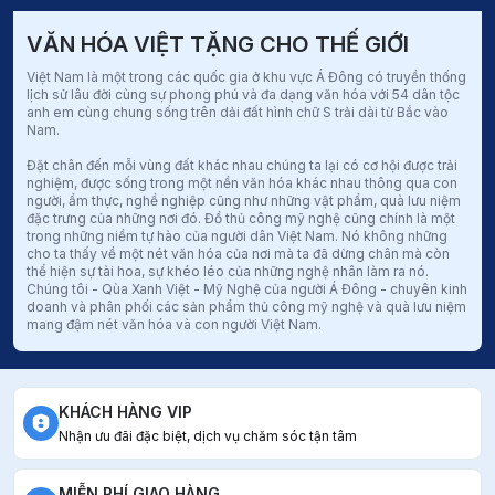
VĂN HÓA VIỆT TẶNG CHO THẾ GIỚI
Việt Nam là một trong các quốc gia ở khu vực Á Đông có truyền thống
lịch sử lâu đời cùng sự phong phú và đa dạng văn hóa với 54 dân tộc
anh em cùng chung sống trên dải đất hình chữ S trải dài từ Bắc vào
Nam.
Đặt chân đến mỗi vùng đất khác nhau chúng ta lại có cơ hội được trải
nghiệm, được sống trong một nền văn hóa khác nhau thông qua con
người, ẩm thực, nghề nghiệp cũng như những vật phẩm, quà lưu niệm
đặc trưng của những nơi đó. Đồ thủ công mỹ nghệ cũng chính là một
trong những niềm tự hào của người dân Việt Nam. Nó không những
cho ta thấy về một nét văn hóa của nơi mà ta đã dừng chân mà còn
thể hiện sự tài hoa, sự khéo léo của những nghệ nhân làm ra nó.
Chúng tôi - Qùa Xanh Việt - Mỹ Nghệ của người Á Đông - chuyên kinh
doanh và phân phối các sản phẩm thủ công mỹ nghệ và quà lưu niệm
mang đậm nét văn hóa và con người Việt Nam.
KHÁCH HÀNG VIP
Nhận ưu đãi đặc biệt, dịch vụ chăm sóc tận tâm
MIỄN PHÍ GIAO HÀNG