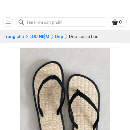
SHOP QUÀ XANH VIỆT
0
Trang chủ
LƯU NIỆM
Dép
Dép cói cơ bản