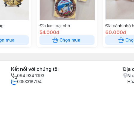
ng
Đĩa kim loại nhỏ
Đĩa cảnh nhỏ 
54.000đ
60.000đ
ọn mua
Chọn mua
Chọ
Kết nối với chúng tôi
Địa 
094 934 1393
Nha
0353318794
Hòa