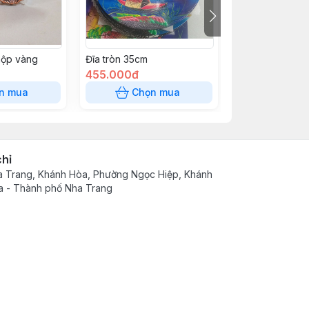
hộp vàng
Đĩa tròn 35cm
Bộ 3 đĩa khảm 
455.000đ
270.000đ
n mua
Chọn mua
Chọn
chỉ
 Trang, Khánh Hòa, Phường Ngọc Hiệp, Khánh
 - Thành phố Nha Trang