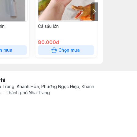
ini
Cá sấu lớn
Diều vẽ sẳn
80.000đ
90.000đ
n mua
Chọn mua
Chọn
chỉ
 Trang, Khánh Hòa, Phường Ngọc Hiệp, Khánh
 - Thành phố Nha Trang