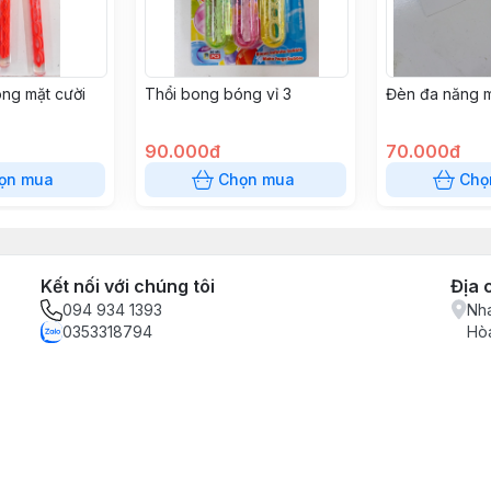
ng mặt cười
Thổi bong bóng vỉ 3
Đèn đa năng m
90.000đ
70.000đ
ọn mua
Chọn mua
Chọ
Kết nối với chúng tôi
Địa 
094 934 1393
Nha
0353318794
Hòa