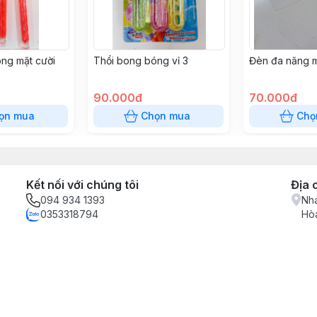
ng mặt cười
Thổi bong bóng vỉ 3
Đèn đa năng m
90.000đ
70.000đ
ọn mua
Chọn mua
Chọ
Kết nối với chúng tôi
Địa 
094 934 1393
Nha
0353318794
Hòa