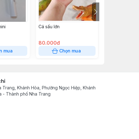
ini
Cá sấu lớn
Diều vẽ sẳn
80.000đ
90.000đ
n mua
Chọn mua
Chọn
chỉ
 Trang, Khánh Hòa, Phường Ngọc Hiệp, Khánh
 - Thành phố Nha Trang