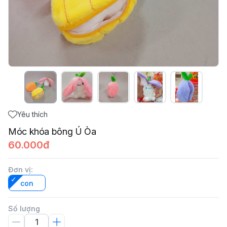
Yêu thích
Móc khóa bông Ú Òa
60.000đ
Đơn vị
:
con
Số lượng