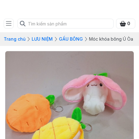
SHOP QUÀ XANH VIỆT
0
Trang chủ
LƯU NIỆM
GẤU BÔNG
Móc khóa bông Ú Òa