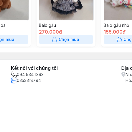
hóa
Balo gấu
Balo gấu nhỏ
270.000đ
155.000đ
ọn mua
Chọn mua
Chọ
Kết nối với chúng tôi
Địa 
094 934 1393
Nha
0353318794
Hòa