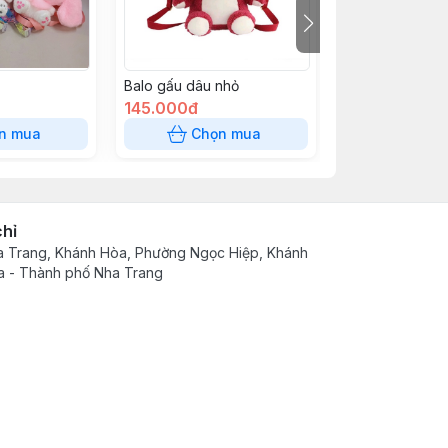
Balo gấu dâu nhỏ
Móc khóa bông
145.000đ
60.000đ
n mua
Chọn mua
Chọn
chỉ
 Trang, Khánh Hòa, Phường Ngọc Hiệp, Khánh
 - Thành phố Nha Trang