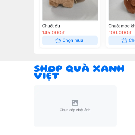
Chuột đu
Chuột móc k
145.000đ
100.000đ
Chọn mua
Ch
SHOP QUÀ XANH
VIỆT