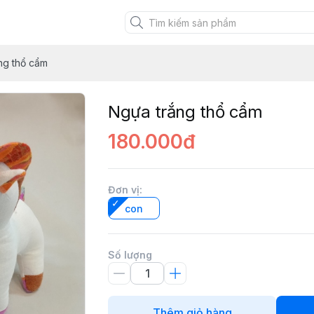
XANH VIỆT
ng thổ cẩm
Ngựa trắng thổ cẩm
180.000đ
Đơn vị
:
con
Số lượng
Thêm giỏ hàng