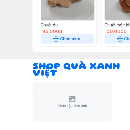
Chuột đu
Chuột móc k
145.000đ
100.000đ
Chọn mua
Ch
SHOP QUÀ XANH
VIỆT