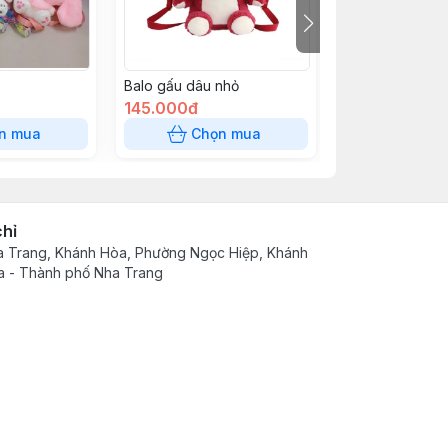
Balo gấu dâu nhỏ
Móc khóa bông
145.000đ
60.000đ
n mua
Chọn mua
Chọn
chỉ
 Trang, Khánh Hòa, Phường Ngọc Hiệp, Khánh
 - Thành phố Nha Trang