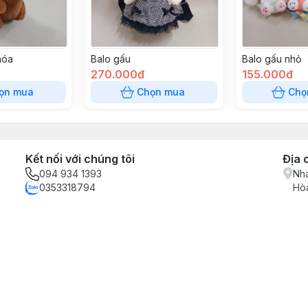
hóa
Balo gấu
Balo gấu nhỏ
270.000đ
155.000đ
ọn mua
Chọn mua
Chọ
Kết nối với chúng tôi
Địa 
094 934 1393
Nha
0353318794
Hòa