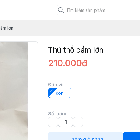
XANH VIỆT
cẩm lớn
Thú thổ cẩm lớn
210.000đ
Đơn vị
:
con
Số lượng
Thêm giỏ hàng