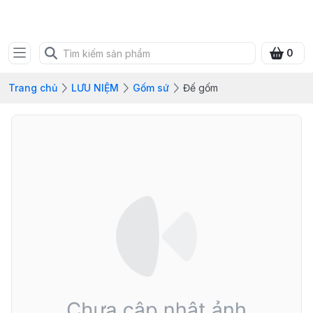
SHOP QUÀ XANH VIỆT
0
Trang chủ
LƯU NIỆM
Gốm sứ
Đế gốm