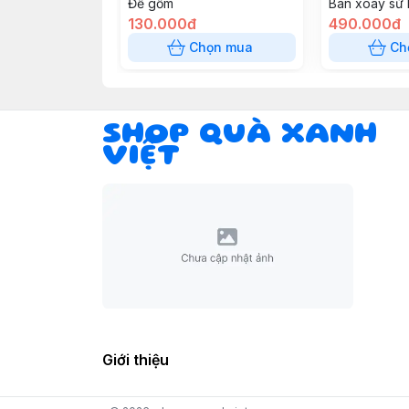
Đế gốm
Bàn xoay sứ h
130.000đ
490.000đ
Chọn mua
Ch
SHOP QUÀ XANH
VIỆT
Giới thiệu