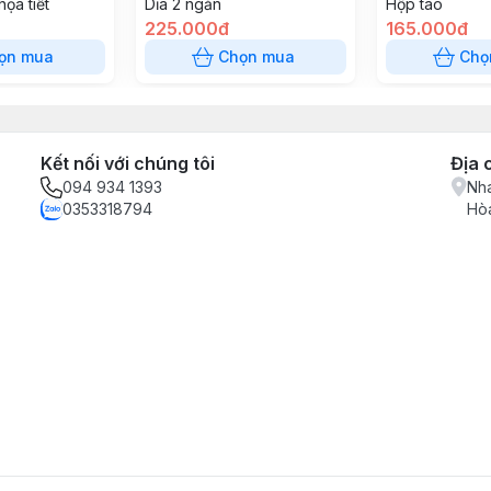
ọa tiết
Dĩa 2 ngăn
Hộp táo
225.000đ
165.000đ
ọn mua
Chọn mua
Chọ
Kết nối với chúng tôi
Địa 
094 934 1393
Nha
0353318794
Hòa