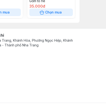
Gốm tò he
Hủ trà
35.000đ
165.000đ
n mua
Chọn mua
Chọn
chỉ
 Trang, Khánh Hòa, Phường Ngọc Hiệp, Khánh
 - Thành phố Nha Trang