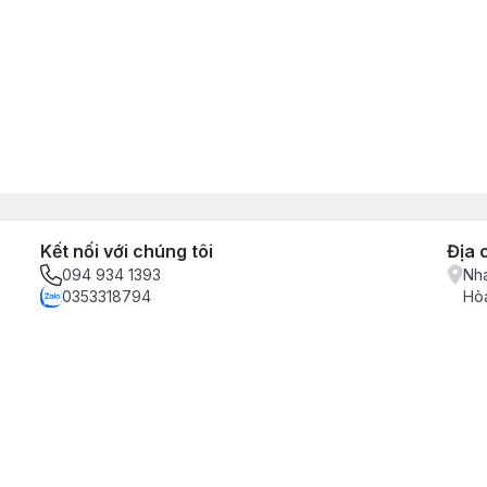
Kết nối với chúng tôi
Địa 
094 934 1393
Nha
0353318794
Hòa