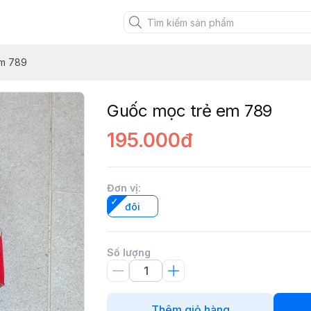
XANH VIỆT
em 789
Guốc mọc trẻ em 789
195.000đ
Đơn vị
:
đôi
Số lượng
Thêm giỏ hàng