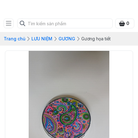
SHOP QUÀ XANH VIỆT
0
Trang chủ
LƯU NIỆM
GƯƠNG
Gương họa tiết