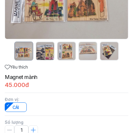
Yêu thích
Magnet mành
45.000đ
Đơn vị
:
CÁI
Số lượng