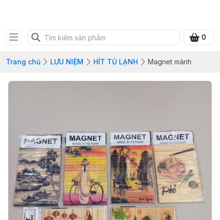
SHOP QUÀ XANH VIỆT
0
Trang chủ
LƯU NIỆM
HÍT TỦ LẠNH
Magnet mành