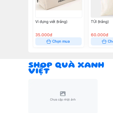
Ví đựng viết (trắng)
TÚI (trắng)
35.000đ
60.000đ
Chọn mua
Ch
SHOP QUÀ XANH
VIỆT