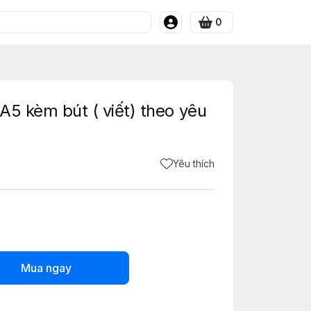
0
 A5 kèm bút ( viết) theo yêu
Yêu thích
Mua ngay