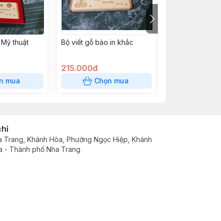
 Mỹ thuật
Bộ viết gỗ bảo in khắc
Set Bút tre 50 
215.000đ
1.180.000đ
n mua
Chọn mua
Chọn
chỉ
 Trang, Khánh Hòa, Phường Ngọc Hiệp, Khánh
 - Thành phố Nha Trang