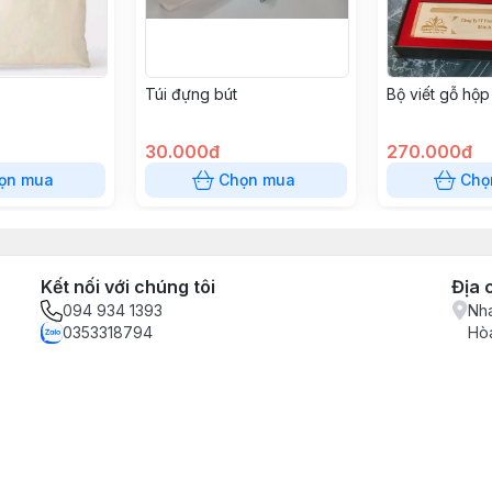
Túi đựng bút
Bộ viết gỗ hộp
30.000đ
270.000đ
ọn mua
Chọn mua
Chọ
Kết nối với chúng tôi
Địa 
094 934 1393
Nha
0353318794
Hòa