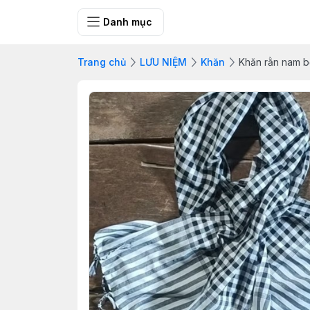
SHOP QUÀ 
Danh mục
Trang chủ
LƯU NIỆM
Khăn
Khăn rằn nam b