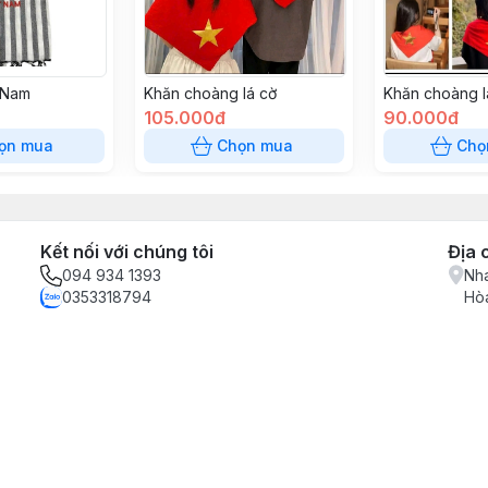
tNam
Khăn choàng lá cờ
Khăn choàng l
105.000đ
90.000đ
ọn mua
Chọn mua
Chọ
Kết nối với chúng tôi
Địa 
094 934 1393
Nha
0353318794
Hòa