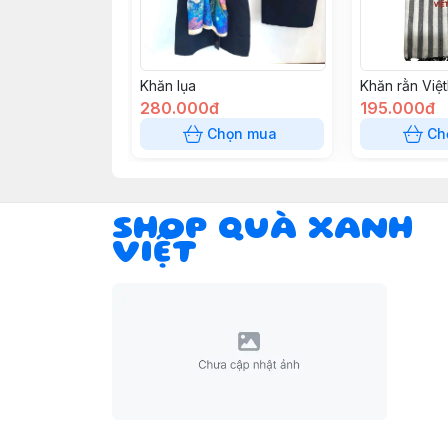
Khăn lụa
Khăn rằn Việ
280.000đ
195.000đ
Chọn mua
Ch
SHOP QUÀ XANH
VIỆT