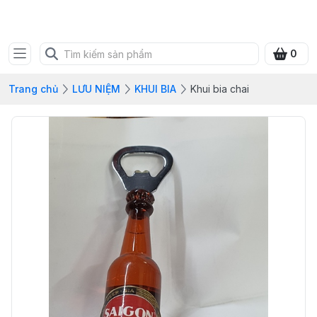
SHOP QUÀ XANH VIỆT
0
Trang chủ
LƯU NIỆM
KHUI BIA
Khui bia chai