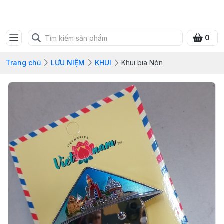
SHOP QUÀ XANH VIỆT
0
Trang chủ
LƯU NIỆM
KHUI
Khui bia Nón