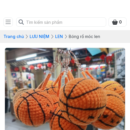
SHOP QUÀ XANH VIỆT
0
Trang chủ
LƯU NIỆM
LEN
Bóng rổ móc len