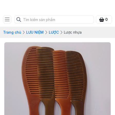
SHOP QUÀ XANH VIỆT
0
Trang chủ
LƯU NIỆM
LƯỢC
Lược nhựa