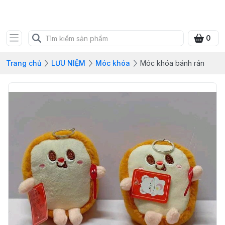
SHOP QUÀ XANH VIỆT
0
Trang chủ
LƯU NIỆM
Móc khóa
Móc khóa bánh rán