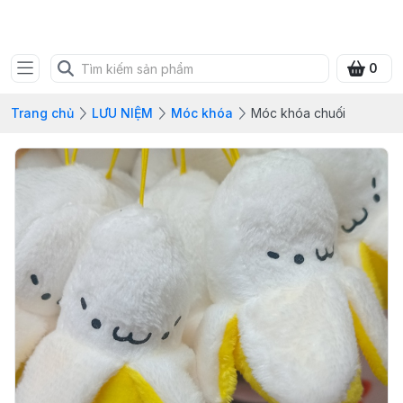
SHOP QUÀ XANH VIỆT
0
Trang chủ
LƯU NIỆM
Móc khóa
Móc khóa chuối