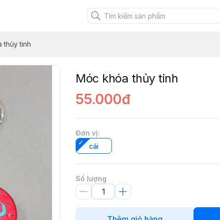
XANH VIỆT
 thủy tinh
Móc khóa thủy tinh
55.000đ
Đơn vị
:
cái
Số lượng
Thêm giỏ hàng