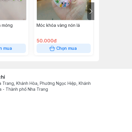
m móng
Móc khóa vàng nón lá
Móc khóa khui b
50.000đ
55.000đ
n mua
Chọn mua
Chọn
chỉ
 Trang, Khánh Hòa, Phường Ngọc Hiệp, Khánh
 - Thành phố Nha Trang