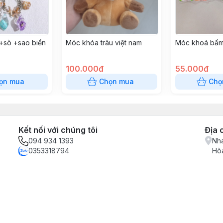
+sò +sao biển
Móc khóa trâu việt nam
Móc khoá bấ
100.000đ
55.000đ
ọn mua
Chọn mua
Chọ
Kết nối với chúng tôi
Địa 
094 934 1393
Nha
0353318794
Hòa