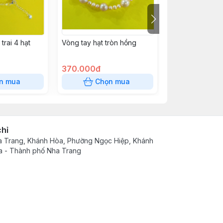
trai 4 hạt
Vòng tay hạt tròn hồng
Vòng tay hạt đe
370.000đ
280.000đ
n mua
Chọn mua
Chọn
chỉ
 Trang, Khánh Hòa, Phường Ngọc Hiệp, Khánh
 - Thành phố Nha Trang