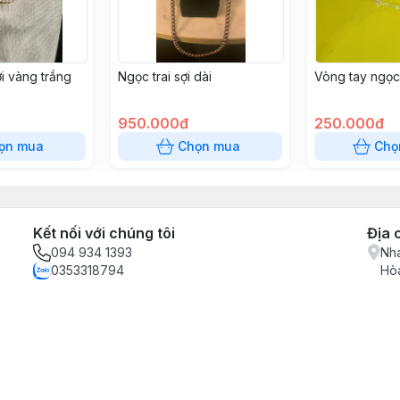
ợi vàng trắng
Ngọc trai sợi dài
Vòng tay ngọc 
950.000đ
250.000đ
ọn mua
Chọn mua
Chọ
Kết nối với chúng tôi
Địa 
094 934 1393
Nha
0353318794
Hòa