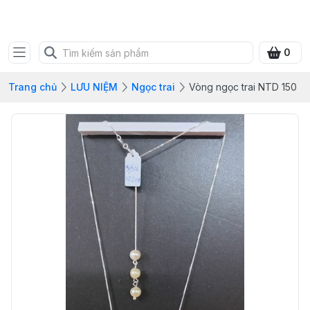
SHOP QUÀ XANH VIỆT
0
Trang chủ
LƯU NIỆM
Ngọc trai
Vòng ngọc trai NTD 150