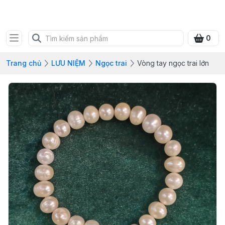
SHOP QUÀ XANH VIỆT
0
Trang chủ
LƯU NIỆM
Ngọc trai
Vòng tay ngọc trai lớn