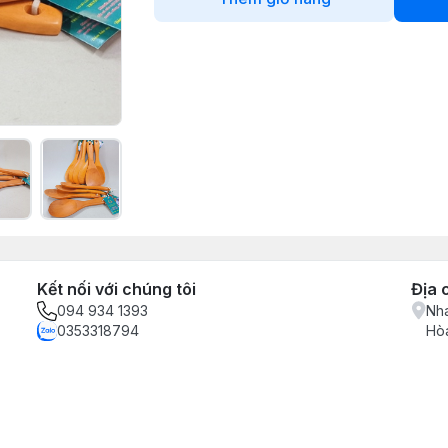
Kết nối với chúng tôi
Địa 
094 934 1393
Nha
0353318794
Hòa