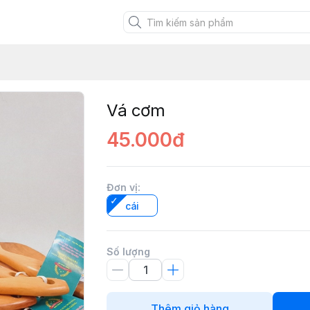
XANH VIỆT
Vá cơm
45.000đ
Đơn vị
:
cái
Số lượng
Thêm giỏ hàng