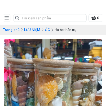
SHOP QUÀ XANH VIỆT
0
Trang chủ
LƯU NIỆM
ỐC
Hủ ốc thân trụ