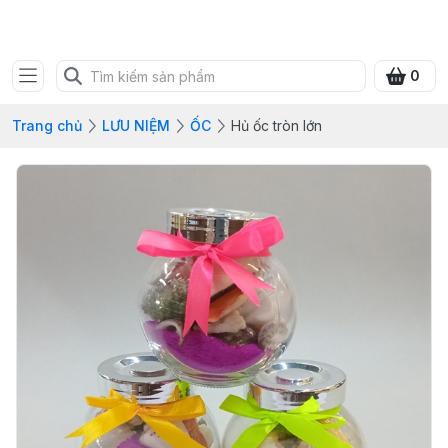
SHOP QUÀ XANH VIỆT
0
Trang chủ
LƯU NIỆM
ỐC
Hủ ốc tròn lớn