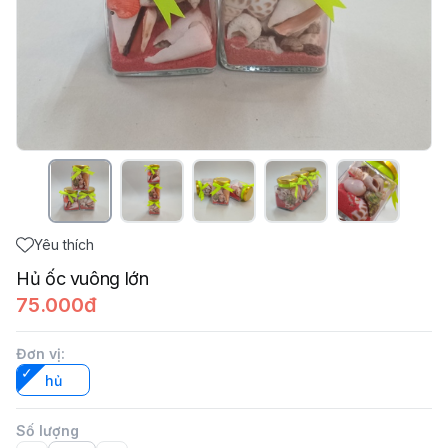
Yêu thích
Hủ ốc vuông lớn
75.000đ
Đơn vị
:
hủ
Số lượng