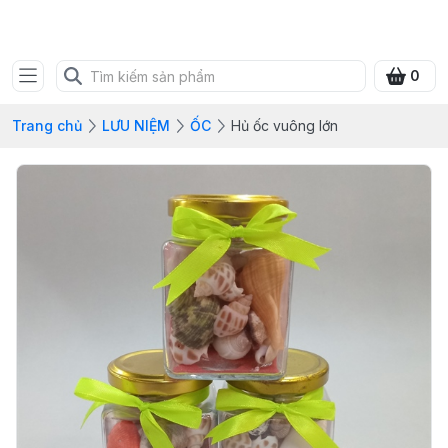
SHOP QUÀ XANH VIỆT
0
Trang chủ
LƯU NIỆM
ỐC
Hủ ốc vuông lớn