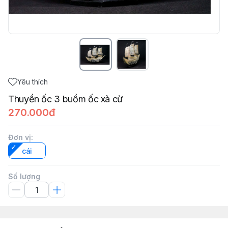
Yêu thích
Thuyền ốc 3 buồm ốc xà cừ
270.000đ
Đơn vị
:
cái
Số lượng