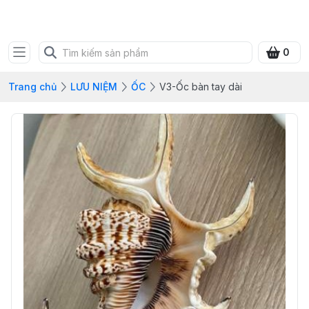
SHOP QUÀ XANH VIỆT
0
Trang chủ
LƯU NIỆM
ỐC
V3-Ốc bàn tay dài