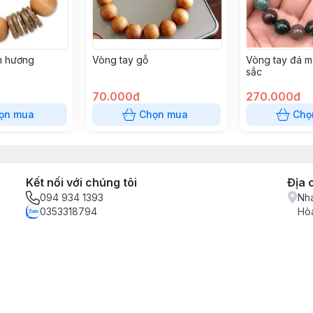
m hương
Vòng tay gỗ
Vòng tay đá m
sắc
70.000đ
270.000đ
ọn mua
Chọn mua
Chọ
Kết nối với chúng tôi
Địa 
094 934 1393
Nha
0353318794
Hòa