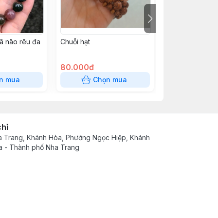
ã não rêu đa
Chuỗi hạt
Vòng tay san h
80.000đ
150.000đ
n mua
Chọn mua
Chọn
chỉ
 Trang, Khánh Hòa, Phường Ngọc Hiệp, Khánh
 - Thành phố Nha Trang