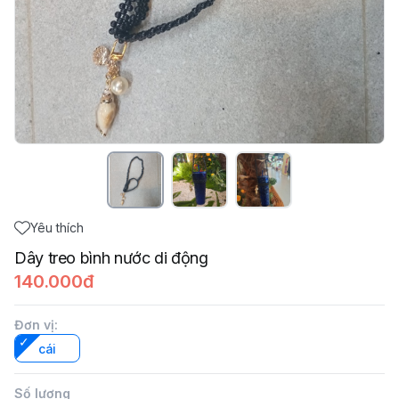
Yêu thích
Dây treo bình nước di động
140.000đ
Đơn vị
:
cái
Số lượng