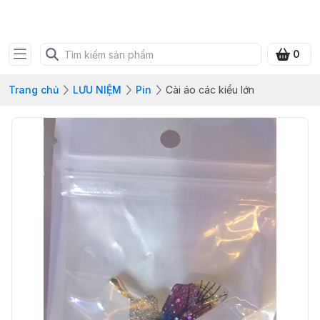
SHOP QUÀ XANH VIỆT
0
Trang chủ
LƯU NIỆM
Pin
Cài áo các kiểu lớn