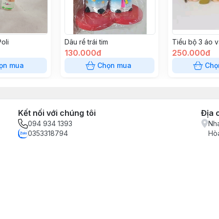
oli
Dâu rể trái tim
Tiểu bộ 3 áo 
130.000đ
250.000đ
ọn mua
Chọn mua
Chọ
Kết nối với chúng tôi
Địa 
094 934 1393
Nha
0353318794
Hòa