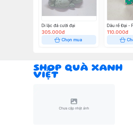
Di lặc đá cười đại
Dâu rể Đại - P
305.000đ
110.000đ
Chọn mua
Ch
SHOP QUÀ XANH
VIỆT