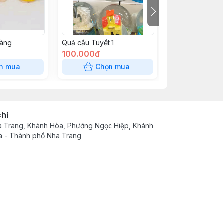
vàng
Quả cầu Tuyết 1
Di lặc đen
100.000đ
155.000đ
n mua
Chọn mua
Chọn
chỉ
 Trang, Khánh Hòa, Phường Ngọc Hiệp, Khánh
 - Thành phố Nha Trang